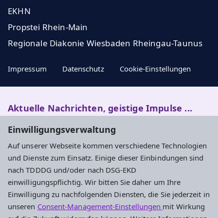
EKHN
Propstei Rhein-Main
Regionale Diakonie Wiesbaden Rheingau-Taunus
Impressum
Datenschutz
Cookie-Einstellungen
Aktuelle Nachrichten, geistige Impulse ...
Einwilligungsverwaltung
Newsletter entdecken
Auf unserer Webseite kommen verschiedene Technologien
und Dienste zum Einsatz. Einige dieser Einbindungen sind
nach TDDDG und/oder nach DSG-EKD
Adresse
einwilligungspflichtig. Wir bitten Sie daher um Ihre
Einwilligung zu nachfolgenden Diensten, die Sie jederzeit in
Evangelisches Dekanat Rheingau-Taunus
unseren
Consent-Management-Einstellungen
mit Wirkung
Aarstraße 44