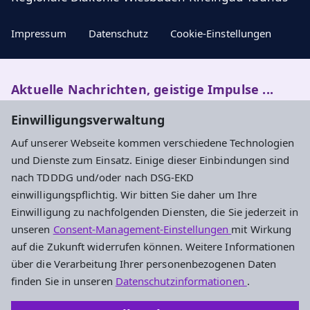
Impressum
Datenschutz
Cookie-Einstellungen
Aktuelle Nachrichten, geistige Impulse ...
Einwilligungsverwaltung
Newsletter entdecken
Auf unserer Webseite kommen verschiedene Technologien
und Dienste zum Einsatz. Einige dieser Einbindungen sind
nach TDDDG und/oder nach DSG-EKD
Adresse
einwilligungspflichtig. Wir bitten Sie daher um Ihre
Einwilligung zu nachfolgenden Diensten, die Sie jederzeit in
Evangelisches Dekanat Rheingau-Taunus
unseren
Consent-Management-Einstellungen
mit Wirkung
Aarstraße 44
auf die Zukunft widerrufen können. Weitere Informationen
65232 Taunusstein
über die Verarbeitung Ihrer personenbezogenen Daten
Tel. 06128-48 88 27
finden Sie in unseren
Datenschutzinformationen
.
Fax 06128-48 88 29