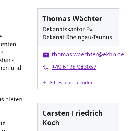
Thomas Wächter
Dekanatskantor Ev.
e
Dekanat Rheingau-Taunus
menten
te
thomas.waechter@ekhn.de
den -
+49 6128 983057
nnen und
Adresse einblenden
s bieten
Carsten Friedrich
Koch
die
en.