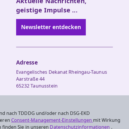
Aktuelle Nachrichten,
geistige Impulse ...
Newsletter entdecken
Adresse
Evangelisches Dekanat Rheingau-Taunus
Aarstraße 44
65232 Taunusstein
Tel. 06128-48 88 27
Fax 06128-48 88 29
 sind nach TDDDG und/oder nach DSG-EKD
oeffentlichkeitsarbeit.rt@ekhn.de
nseren
Consent-Management-Einstellungen
mit Wirkung
 finden Sie in unseren
Datenschutzinformationen
.