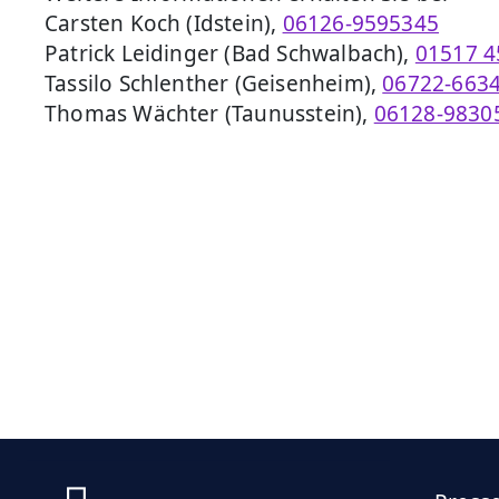
Carsten Koch (Idstein),
06126-9595345
Patrick Leidinger (Bad Schwalbach),
01517 4
Tassilo Schlenther (Geisenheim),
06722-663
Thomas Wächter (Taunusstein),
06128-9830