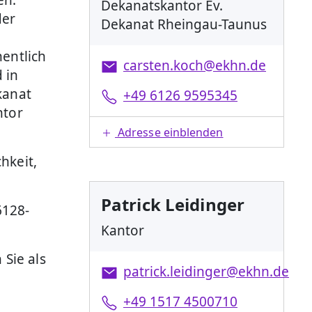
Dekanatskantor Ev.
der
Dekanat Rheingau-Taunus
hentlich
carsten.koch@ekhn.de
 in
kanat
+49 6126 9595345
ntor
Adresse einblenden
hkeit,
Patrick Leidinger
6128-
Kantor
Sie als
patrick.leidinger@ekhn.de
+49 1517 4500710