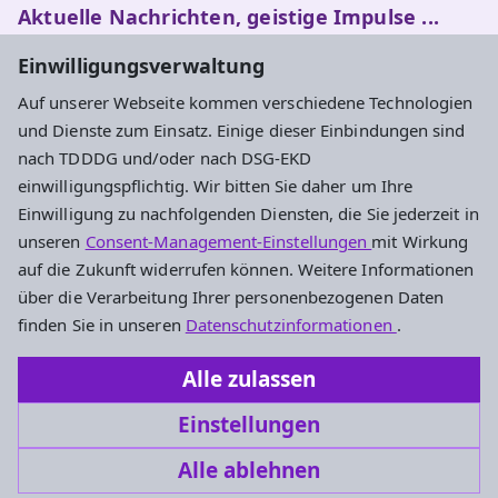
Aktuelle Nachrichten, geistige Impulse ...
Einwilligungsverwaltung
Newsletter entdecken
Auf unserer Webseite kommen verschiedene Technologien
und Dienste zum Einsatz. Einige dieser Einbindungen sind
nach TDDDG und/oder nach DSG-EKD
Adresse
einwilligungspflichtig. Wir bitten Sie daher um Ihre
Einwilligung zu nachfolgenden Diensten, die Sie jederzeit in
Evangelisches Dekanat Rheingau-Taunus
unseren
Consent-Management-Einstellungen
mit Wirkung
Aarstraße 44
auf die Zukunft widerrufen können. Weitere Informationen
65232 Taunusstein
über die Verarbeitung Ihrer personenbezogenen Daten
Tel. 06128-48 88 27
finden Sie in unseren
Datenschutzinformationen
.
Fax 06128-48 88 29
Alle zulassen
oeffentlichkeitsarbeit.rt@ekhn.de
Einstellungen
Alle ablehnen